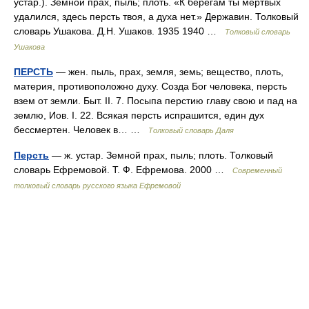
устар.). Земной прах, пыль; плоть. «К берегам ты мертвых
удалился, здесь персть твоя, а духа нет.» Державин. Толковый
словарь Ушакова. Д.Н. Ушаков. 1935 1940 …
Толковый словарь
Ушакова
ПЕРСТЬ
— жен. пыль, прах, земля, земь; вещество, плоть,
материя, противоположно духу. Созда Бог человека, персть
взем от земли. Быт. II. 7. Посыпа перстию главу свою и пад на
землю, Иов. I. 22. Всякая персть испрашится, един дух
бессмертен. Человек в… …
Толковый словарь Даля
Персть
— ж. устар. Земной прах, пыль; плоть. Толковый
словарь Ефремовой. Т. Ф. Ефремова. 2000 …
Современный
толковый словарь русского языка Ефремовой