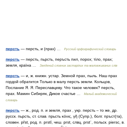
персть
— персть, и (прах) …
Русский орфографический словарь
персть
— персть, пьрсть, перъсть пил, порох; тіло, прах;
земля, країна …
Зведений словник застарілих та маловживаних слів
персть
— и, ж. книжн. устар. Земной прах, пыль. Наш прах
гордой обратится Только в малу персть земли. Кольцов,
Послание Я. Я. Переславцеву. Что такое человек? персть,
прах. Мамин Сибиряк, Дикое счастье …
Малый академический
словарь
персть
— ж., род. п. и земля, прах , укр. персть – то же, др.
русск. пьрсть, ст. слав. прьсть κόνις, γῆ (Супр.), болг. пръст(та),
словен. pȓst, род. п. prstȋ, чеш. prst, слвц. рrst᾽, польск. piersc, в.