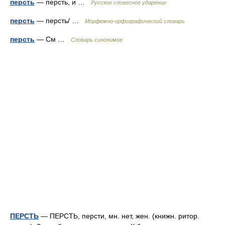
персть
— персть, и …
Русское словесное ударение
персть
— персть/ …
Морфемно-орфографический словарь
персть
— См …
Словарь синонимов
ПЕРСТЬ
— ПЕРСТЬ, персти, мн. нет, жен. (книжн. ритор.