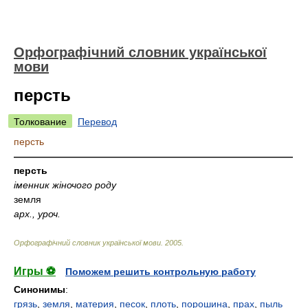
Орфографічний словник української
мови
персть
Толкование
Перевод
персть
—————————————————————————————
персть
іменник жіночого роду
земля
арх., уроч.
Орфографічний словник української мови
.
2005
.
Игры ⚽
Поможем решить контрольную работу
Синонимы
:
грязь
,
земля
,
материя
,
песок
,
плоть
,
порошина
,
прах
,
пыль