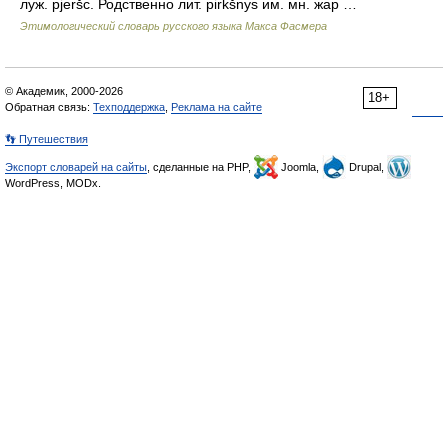
луж. pjeršc. Родственно лит. pir̃kšnys им. мн. жар …
Этимологический словарь русского языка Макса Фасмера
© Академик, 2000-2026
18+
Обратная связь:
Техподдержка
,
Реклама на сайте
👣 Путешествия
Экспорт словарей на сайты
, сделанные на PHP,
Joomla,
Drupal,
WordPress, MODx.